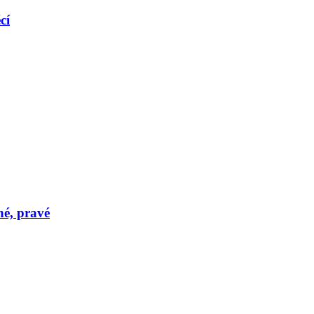
cí
né, pravé