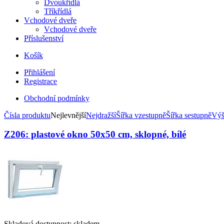
Dvoukřídlá
Tříkřídlá
Vchodové dveře
Vchodové dveře
Příslušenství
Košík
Přihlášení
Registrace
Obchodní podmínky
Čísla produktu
Nejlevnější
Nejdražší
Šířka vzestupně
Šířka sestupně
Výš
Z206: plastové okno 50x50 cm, sklopné, bílé
Skladová dostupnost: skladem