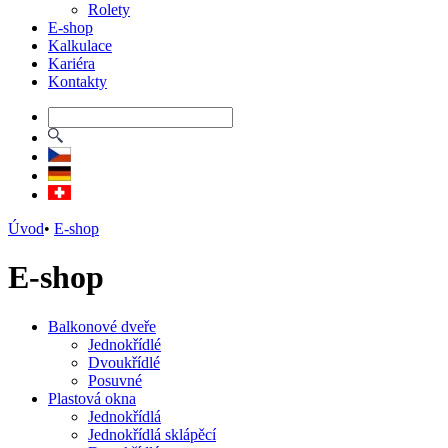
Rolety
E-shop
Kalkulace
Kariéra
Kontakty
Úvod
•
E-shop
E-shop
Balkonové dveře
Jednokřídlé
Dvoukřídlé
Posuvné
Plastová okna
Jednokřídlá
Jednokřídlá sklápěcí