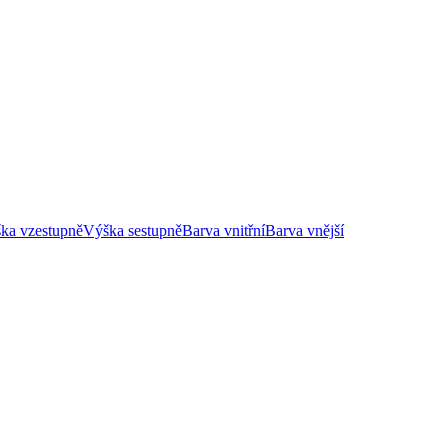
ka vzestupně
Výška sestupně
Barva vnitřní
Barva vnější