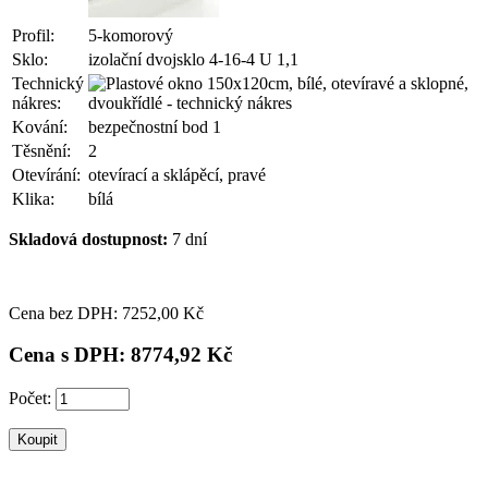
Profil:
5-komorový
Sklo:
izolační dvojsklo 4-16-4 U 1,1
Technický
nákres:
Kování:
bezpečnostní bod 1
Těsnění:
2
Otevírání:
otevírací a sklápěcí, pravé
Klika:
bílá
Skladová dostupnost:
7 dní
Cena bez DPH: 7
252,00 Kč
Cena s DPH: 8
774,92 Kč
Počet: