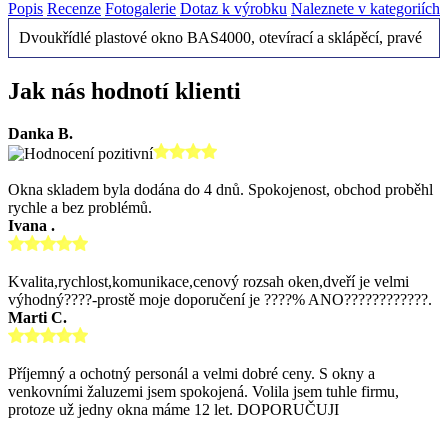
Popis
Recenze
Fotogalerie
Dotaz k výrobku
Naleznete v kategoriích
Dvoukřídlé plastové okno BAS4000, otevírací a sklápěcí, pravé
Jak nás hodnotí klienti
Danka B.
Okna skladem byla dodána do 4 dnů. Spokojenost, obchod proběhl
rychle a bez problémů.
Ivana .
Kvalita,rychlost,komunikace,cenový rozsah oken,dveří je velmi
výhodný????-prostě moje doporučení je ????% ANO????????????.
Marti C.
Příjemný a ochotný personál a velmi dobré ceny. S okny a
venkovními žaluzemi jsem spokojená. Volila jsem tuhle firmu,
protoze už jedny okna máme 12 let. DOPORUČUJI