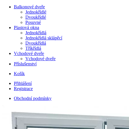
Balkonové dveře
Jednokřídlé
Dvoukřídlé
Posuvné
Plastová okna
Jednokřídlá
Jednokřídlá sklápěcí
Dvoukřídlá
Tříkřídlá
Vchodové dveře
Vchodové dveře
Příslušenství
Košík
Přihlášení
Registrace
Obchodní podmínky