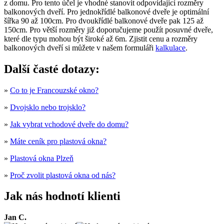
z domu. Pro tento účel je vhodné stanovit odpovídající rozměry
balkonových dveří. Pro jednokřídlé balkonové dveře je optimální
šířka 90 až 100cm. Pro dvoukřídlé balkonové dveře pak 125 až
150cm. Pro větší rozměry již doporučujeme použít posuvné dveře,
které dle typu mohou být široké až 6m. Zjistit cenu a rozměry
balkonových dveří si můžete v našem formuláři
kalkulace
.
Další časté dotazy:
»
Co to je Francouzské okno?
»
Dvojsklo nebo trojsklo?
»
Jak vybrat vchodové dveře do domu?
»
Máte ceník pro plastová okna?
»
Plastová okna Plzeň
»
Proč zvolit plastová okna od nás?
Jak nás hodnotí klienti
Jan C.