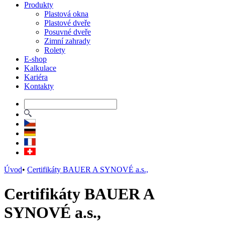
Produkty
Plastová okna
Plastové dveře
Posuvné dveře
Zimní zahrady
Rolety
E-shop
Kalkulace
Kariéra
Kontakty
Úvod
•
Certifikáty BAUER A SYNOVÉ a.s.,
Certifikáty BAUER A
SYNOVÉ a.s.,