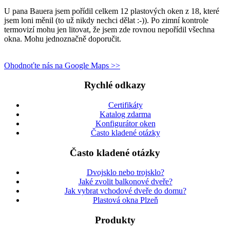
U pana Bauera jsem pořídil celkem 12 plastových oken z 18, které
jsem loni měnil (to už nikdy nechci dělat :-)). Po zimní kontrole
termovizí mohu jen litovat, že jsem zde rovnou nepořídil všechna
okna. Mohu jednoznačně doporučit.
Ohodnoťte nás na Google Maps >>
Rychlé odkazy
Certifikáty
Katalog zdarma
Konfigurátor oken
Často kladené otázky
Často kladené otázky
Dvojsklo nebo trojsklo?
Jaké zvolit balkonové dveře?
Jak vybrat vchodové dveře do domu?
Plastová okna Plzeň
Produkty