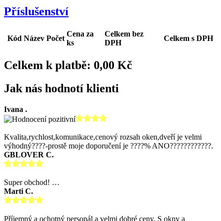
Příslušenství
Cena za
Celkem bez
Kód
Název
Počet
Celkem s DPH
ks
DPH
Celkem k platbě: 0,00 Kč
Jak nás hodnotí klienti
Ivana .
Kvalita,rychlost,komunikace,cenový rozsah oken,dveří je velmi
výhodný????-prostě moje doporučení je ????% ANO????????????.
GBLOVER C.
Super obchod! …
Marti C.
Příjemný a ochotný personál a velmi dobré ceny. S okny a