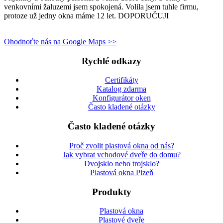
venkovními žaluzemi jsem spokojená. Volila jsem tuhle firmu,
protoze už jedny okna máme 12 let. DOPORUČUJI
Ohodnoťte nás na Google Maps >>
Rychlé odkazy
Certifikáty
Katalog zdarma
Konfigurátor oken
Často kladené otázky
Často kladené otázky
Proč zvolit plastová okna od nás?
Jak vybrat vchodové dveře do domu?
Dvojsklo nebo trojsklo?
Plastová okna Plzeň
Produkty
Plastová okna
Plastové dveře