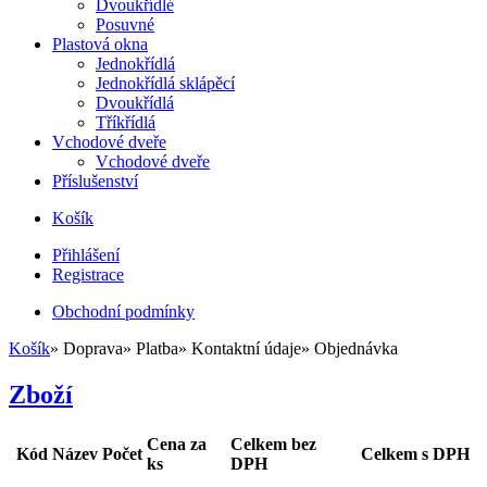
Dvoukřídlé
Posuvné
Plastová okna
Jednokřídlá
Jednokřídlá sklápěcí
Dvoukřídlá
Tříkřídlá
Vchodové dveře
Vchodové dveře
Příslušenství
Košík
Přihlášení
Registrace
Obchodní podmínky
Košík
»
Doprava
»
Platba
»
Kontaktní údaje
»
Objednávka
Zboží
Cena za
Celkem bez
Kód
Název
Počet
Celkem s DPH
ks
DPH