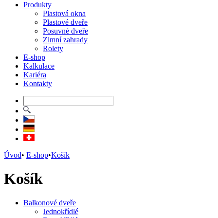
Produkty
Plastová okna
Plastové dveře
Posuvné dveře
Zimní zahrady
Rolety
E-shop
Kalkulace
Kariéra
Kontakty
Úvod
•
E-shop
•
Košík
Košík
Balkonové dveře
Jednokřídlé