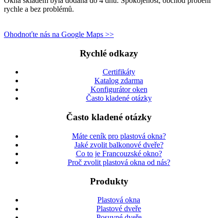
Okna skladem byla dodána do 4 dnů. Spokojenost, obchod proběhl
rychle a bez problémů.
Ohodnoťte nás na Google Maps >>
Rychlé odkazy
Certifikáty
Katalog zdarma
Konfigurátor oken
Často kladené otázky
Často kladené otázky
Máte ceník pro plastová okna?
Jaké zvolit balkonové dveře?
Co to je Francouzské okno?
Proč zvolit plastová okna od nás?
Produkty
Plastová okna
Plastové dveře
Posuvné dveře