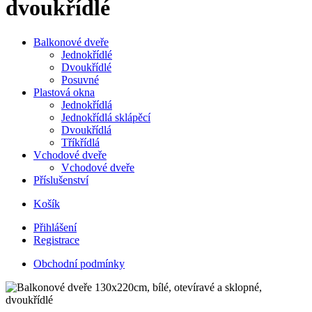
dvoukřídlé
Balkonové dveře
Jednokřídlé
Dvoukřídlé
Posuvné
Plastová okna
Jednokřídlá
Jednokřídlá sklápěcí
Dvoukřídlá
Tříkřídlá
Vchodové dveře
Vchodové dveře
Příslušenství
Košík
Přihlášení
Registrace
Obchodní podmínky