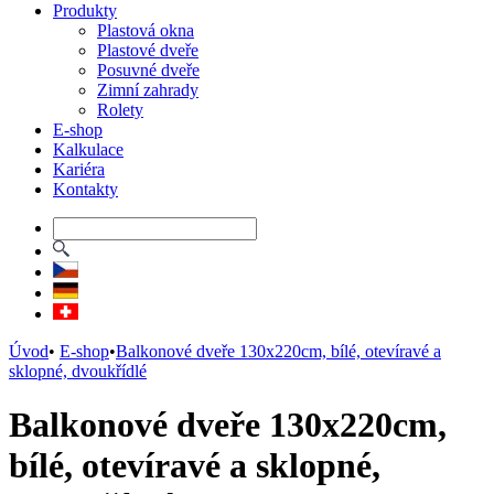
Produkty
Plastová okna
Plastové dveře
Posuvné dveře
Zimní zahrady
Rolety
E-shop
Kalkulace
Kariéra
Kontakty
Úvod
•
E-shop
•
Balkonové dveře 130x220cm, bílé, otevíravé a
sklopné, dvoukřídlé
Balkonové dveře 130x220cm,
bílé, otevíravé a sklopné,