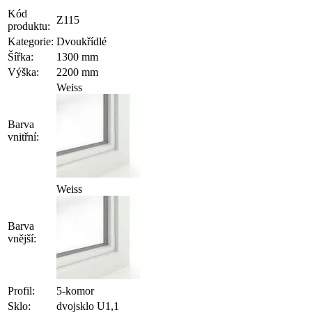
Kód
Z115
produktu:
Kategorie:
Dvoukřídlé
Šířka:
1300 mm
Výška:
2200 mm
Weiss
Barva
vnitřní:
Weiss
Barva
vnější:
Profil:
5-komor
Sklo:
dvojsklo U1,1