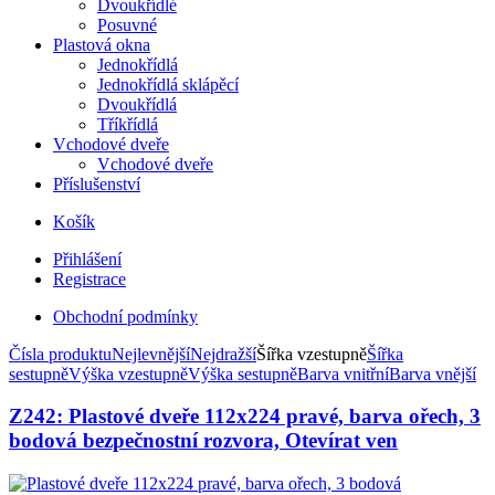
Dvoukřídlé
Posuvné
Plastová okna
Jednokřídlá
Jednokřídlá sklápěcí
Dvoukřídlá
Tříkřídlá
Vchodové dveře
Vchodové dveře
Příslušenství
Košík
Přihlášení
Registrace
Obchodní podmínky
Čísla produktu
Nejlevnější
Nejdražší
Šířka vzestupně
Šířka
sestupně
Výška vzestupně
Výška sestupně
Barva vnitřní
Barva vnější
Z242: Plastové dveře 112x224 pravé, barva ořech, 3
bodová bezpečnostní rozvora, Otevírat ven