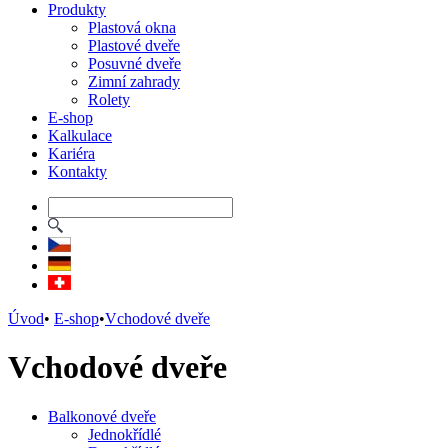
Produkty
Plastová okna
Plastové dveře
Posuvné dveře
Zimní zahrady
Rolety
E-shop
Kalkulace
Kariéra
Kontakty
Úvod
•
E-shop
•
Vchodové dveře
Vchodové dveře
Balkonové dveře
Jednokřídlé