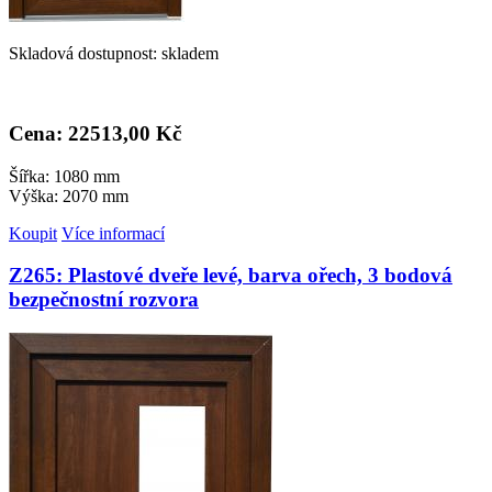
Skladová dostupnost: skladem
Cena: 22
513,00 Kč
Šířka: 1080 mm
Výška: 2070 mm
Koupit
Více informací
Z265: Plastové dveře levé, barva ořech, 3 bodová
bezpečnostní rozvora