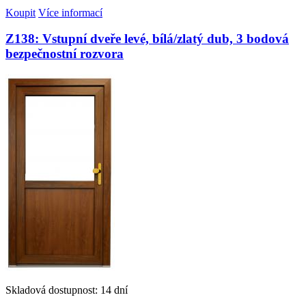
Koupit
Více informací
Z138: Vstupní dveře levé, bílá/zlatý dub, 3 bodová
bezpečnostní rozvora
Skladová dostupnost: 14 dní